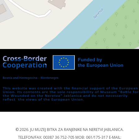
Leaflet
| ©
OpenStreetMap
contributors
© 2026. JU MUZEJ BITKA ZA RANJENIKE NA NERETVI JABLANICA.
TELEFON/FAX: 00387 36 752-705 MOB: 061/175-317 E-MAIL: