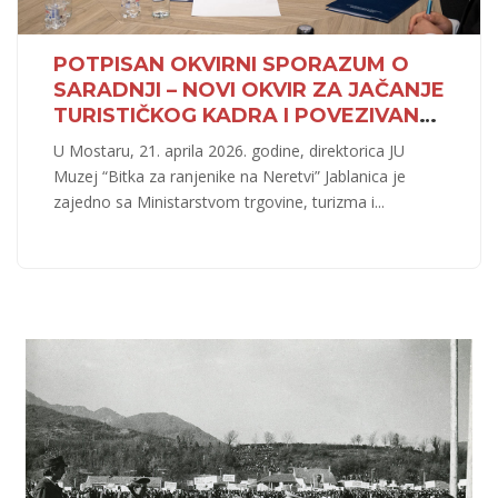
POTPISAN OKVIRNI SPORAZUM O
SARADNJI – NOVI OKVIR ZA JAČANJE
TURISTIČKOG KADRA I POVEZIVANJE
OBRAZOVANJA S BAŠTINOM HNK-A
U Mostaru, 21. aprila 2026. godine, direktorica JU
Muzej “Bitka za ranjenike na Neretvi” Jablanica je
zajedno sa Ministarstvom trgovine, turizma i
...