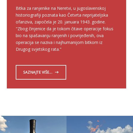
Bitka za ranjenike na Neretvi, u jugoslavenskoj
historiografiji poznata kao Četvrta neprijateljska
ofanziva, započela je 20. januara 1943. godine.
"Zbog činjenice da je tokom čitave operacije fokus
bio na spašavanju ranjenih i povrijeđenih, ova
operacija se naziva i najhumanijom bitkom iz
Drugog svjetskog rata."
SAZNAJTE VIŠE...