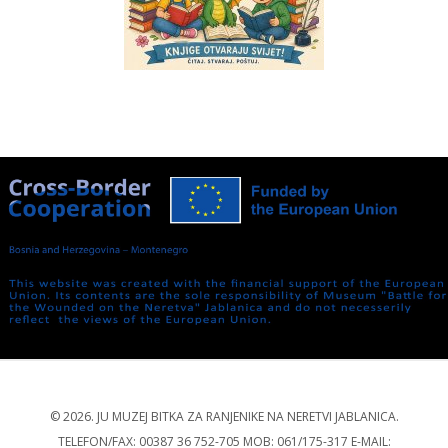
© 2026. JU MUZEJ BITKA ZA RANJENIKE NA NERETVI JABLANICA.
TELEFON/FAX: 00387 36 752-705 MOB: 061/175-317 E-MAIL: