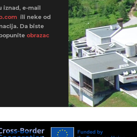
 iznad, e-mail
o.com
ili neke od
acija. Da biste
 popunite
obrazac