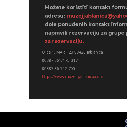
Možete koristiti kontakt formu
adresu:
muzejjablanica@yaho
dole ponuđenih kontakt inform
napravili rezervaciju za grupe
za rezervaciju.
Address:
Ulica 1. MART 23 88420 Jablanica
Mobile:
00387 061/175-317
Phone:
00387 36 752-705
Webpage:
https://www.muzej-jablanica.com