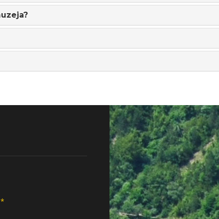
muzeja?
*