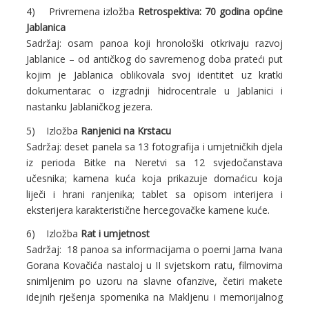
4) Privremena izložba
Retrospektiva: 70 godina općine
Jablanica
Sadržaj: osam panoa koji hronološki otkrivaju razvoj
Jablanice – od antičkog do savremenog doba prateći put
kojim je Jablanica oblikovala svoj identitet uz kratki
dokumentarac o izgradnji hidrocentrale u Jablanici i
nastanku Jablaničkog jezera.
5) Izložba
Ranjenici na Krstacu
Sadržaj: deset panela sa 13 fotografija i umjetničkih djela
iz perioda Bitke na Neretvi sa 12 svjedočanstava
učesnika; kamena kuća koja prikazuje domaćicu koja
liječi i hrani ranjenika; tablet sa opisom interijera i
eksterijera karakteristične hercegovačke kamene kuće.
6) Izložba
Rat i umjetnost
Sadržaj: 18 panoa sa informacijama o poemi Jama Ivana
Gorana Kovačića nastaloj u II svjetskom ratu, filmovima
snimljenim po uzoru na slavne ofanzive, četiri makete
idejnih rješenja spomenika na Makljenu i memorijalnog