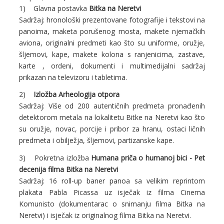
1) Glavna postavka
Bitka na Neretvi
Sadržaj: hronološki prezentovane fotografije i tekstovi na
panoima, maketa porušenog mosta, makete njemačkih
aviona, originalni predmeti kao što su uniforme, oružje,
šljemovi, kape, makete kolona s ranjenicima, zastave,
karte , ordeni, dokumenti i multimedijalni sadržaj
prikazan na televizoru i tabletima.
2)
Izložba Arheologija otpora
Sadržaj: Više od 200 autentičnih predmeta pronađenih
detektorom metala na lokalitetu Bitke na Neretvi kao što
su oružje, novac, porcije i pribor za hranu, ostaci ličnih
predmeta i obilježja, šljemovi, partizanske kape.
3) Pokretna izložba
Humana priča o humanoj bici - Pet
decenija filma Bitka na Neretvi
Sadržaj: 16 roll-up baner panoa sa velikim reprintom
plakata Pabla Picassa uz isječak iz filma Cinema
Komunisto (dokumentarac o snimanju filma Bitka na
Neretvi) i isječak iz originalnog filma Bitka na Neretvi.