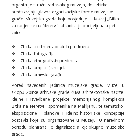
organizuje stručni rad svakog muzeja, dok zbirke
predstavljaju glavne organizacijske forme muzejske
građe. Muzejska građa koju posjeduje JU Muzej „Bitka
za ranjenike na Neretvi“ Jablanica je podijeljena u pet
zbirki:
❖ Zbirka trodimenzionalnih predmeta
❖ Zbirka fotografija
❖ Zbirka etnografskih predmeta
❖ Zbirka umjetničkih djela
❖ Zbirka arhivske građe.
Pored navedenih jedinica muzejske građe, Muzej u
sklopu Zbirke arhivske građe čuva arhitektonske nacrte,
idejne i izvedbene projekte memorijalnog kompleksa
Bitka na Neretvi i spomenika na Makljenu, te tematsko-
ekspozicione planove i idejno-historijske koncepcije
postavki koje su organizovane u Muzeju. U narednom
periodu planirana je digitalizacija cjelokupne muzejske
građe.