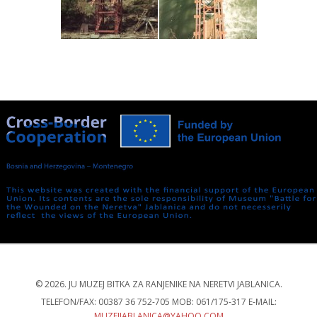
© 2026. JU MUZEJ BITKA ZA RANJENIKE NA NERETVI JABLANICA.
TELEFON/FAX: 00387 36 752-705 MOB: 061/175-317 E-MAIL:
MUZEJJABLANICA@YAHOO.COM