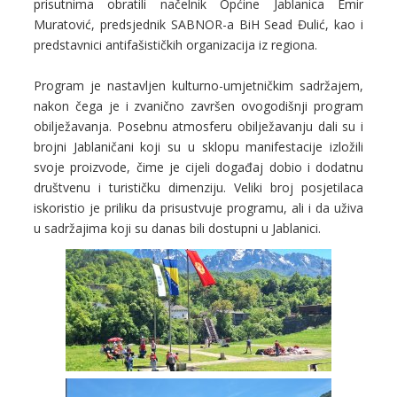
prisutnima obratili načelnik Općine Jablanica Emir
Muratović, predsjednik SABNOR-a BiH Sead Đulić, kao i
predstavnici antifašističkih organizacija iz regiona.
Program je nastavljen kulturno-umjetničkim sadržajem,
nakon čega je i zvanično završen ovogodišnji program
obilježavanja. Posebnu atmosferu obilježavanju dali su i
brojni Jablaničani koji su u sklopu manifestacije izložili
svoje proizvode, čime je cijeli događaj dobio i dodatnu
društvenu i turističku dimenziju. Veliki broj posjetilaca
iskoristio je priliku da prisustvuje programu, ali i da uživa
u sadržajima koji su danas bili dostupni u Jablanici.