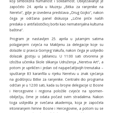
koji simbolizira humanost i solidarnost. Obilježavanje je
započelo 24. aprila u Muzeju „Bitka za ranjenike na
Neretvi“, gdje je izvedena predstava „Drug Gojko“, nakon
čega je održana panel diskusija „Lične priče naših
predaka o antifašističkoj borbi kao nematerijalna kulturna
baština“.
Program je nastavljen 25. aprila u jutarnjim satima
polaganjem cvijeća na Makljenu za delegacije koje su
dolazile iz pravca Gornjeg Vakufa, nakon čega je uslijedio
dolazak gostiju u Jablanicu. U 11:00 sati otvorena je
izložba učenika škole slikanja Udruženja „Neretva Art“, a
potom je upriličen i jedan od najupečatljivijih trenutaka –
spuštanje 83 karanfila u rijeku Neretvu u znak sjećanja
na godišnjicu Bitke za ranjenike. Centralni dio programa
održan je u 12:00 sati, kada su brojne delegacije iz Bosne
i Hercegovine i regiona položile cvijeće na spomen-
obilježju, čime je odata počast svim stradalima. Nakon
toga uslijedila je svečana akademija, koja je započela
intoniranjem himne Bosne i Hercegovine, a potom su se